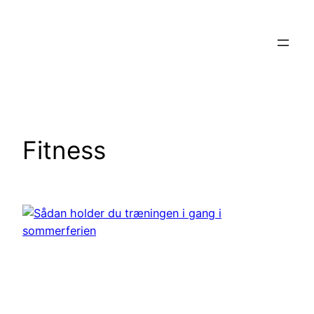
Spring
til
indhold
Fitness