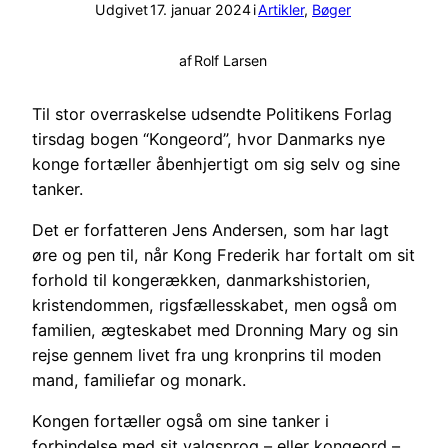
Udgivet
17. januar 2024
i
Artikler
, 
Bøger
af
Rolf Larsen
Til stor overraskelse udsendte Politikens Forlag
tirsdag bogen “Kongeord”, hvor Danmarks nye
konge fortæller åbenhjertigt om sig selv og sine
tanker.
Det er forfatteren Jens Andersen, som har lagt
øre og pen til, når Kong Frederik har fortalt om sit
forhold til kongerækken, danmarkshistorien,
kristendommen, rigsfællesskabet, men også om
familien, ægteskabet med Dronning Mary og sin
rejse gennem livet fra ung kronprins til moden
mand, familiefar og monark.
Kongen fortæller også om sine tanker i
forbindelse med sit valgsprog – eller kongeord –