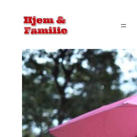
Spring
til
indhold