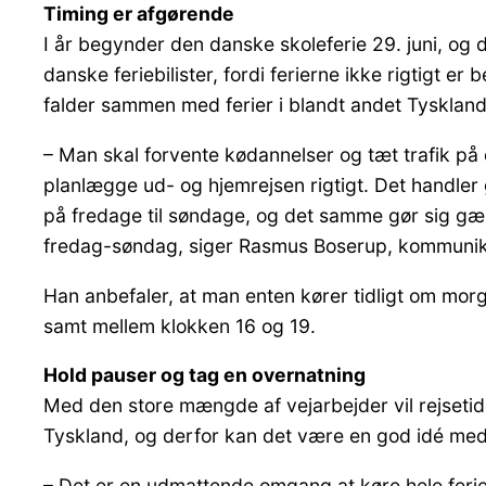
Timing er afgørende
I år begynder den danske skoleferie 29. juni, og d
danske feriebilister, fordi ferierne ikke rigtigt
falder sammen med ferier i blandt andet Tyskland,
– Man skal forvente kødannelser og tæt trafik 
planlægge ud- og hjemrejsen rigtigt. Det handle
på fredage til søndage, og det samme gør sig gæ
fredag-søndag, siger Rasmus Boserup, kommunika
Han anbefaler, at man enten kører tidligt om morg
samt mellem klokken 16 og 19.
Hold pauser og tag en overnatning
Med den store mængde af vejarbejder vil rejsetid
Tyskland, og derfor kan det være en god idé med
– Det er en udmattende omgang at køre hele ferietu