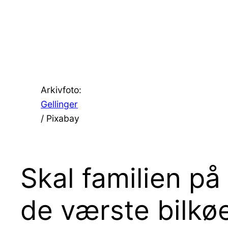
Spring
til
indhold
Arkivfoto:
Gellinger
/ Pixabay
Skal familien på
de værste bilkø