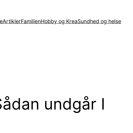
e
Artikler
Familien
Hobby og Krea
Sundhed og helse
 Sådan undgår I