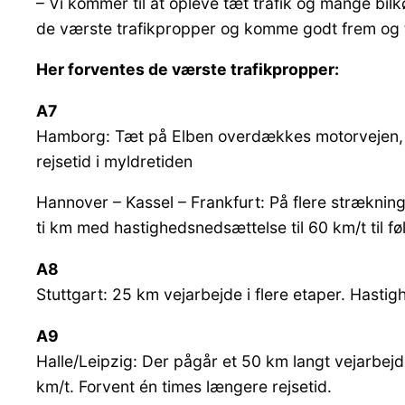
– Vi kommer til at opleve tæt trafik og mange bi
de værste trafikpropper og komme godt frem og ti
Her forventes de værste trafikpropper:
A7
Hamborg: Tæt på Elben overdækkes motorvejen, og
rejsetid i myldretiden
Hannover – Kassel – Frankfurt: På flere strækninge
ti km med hastighedsnedsættelse til 60 km/t til f
A8
Stuttgart: 25 km vejarbejde i flere etaper. Hastig
A9
Halle/Leipzig: Der pågår et 50 km langt vejarbejd
km/t. Forvent én times længere rejsetid.