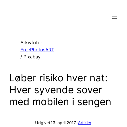
Spring
til
indhold
Arkivfoto:
FreePhotosART
/ Pixabay
Løber risiko hver nat:
Hver syvende sover
med mobilen i sengen
Udgivet
13. april 2017
i
Artikler