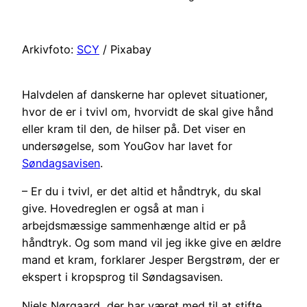
Arkivfoto:
SCY
/ Pixabay
Halvdelen af danskerne har oplevet situationer,
hvor de er i tvivl om, hvorvidt de skal give hånd
eller kram til den, de hilser på.
Det viser en
undersøgelse, som YouGov har lavet for
Søndagsavisen
.
– Er du i tvivl, er det altid et håndtryk, du skal
give. Hovedreglen er også at man i
arbejdsmæssige sammenhænge altid er på
håndtryk. Og som mand vil jeg ikke give en ældre
mand et kram, forklarer Jesper Bergstrøm, der er
ekspert i kropsprog til Søndagsavisen.
Niels Nørgaard, der har været med til at stifte