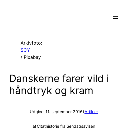
Spring
til
indhold
Arkivfoto:
SCY
/ Pixabay
Danskerne farer vild i
håndtryk og kram
Udgivet
11. september 2016
i
Artikler
af
Citathistorie fra Søndagsavisen