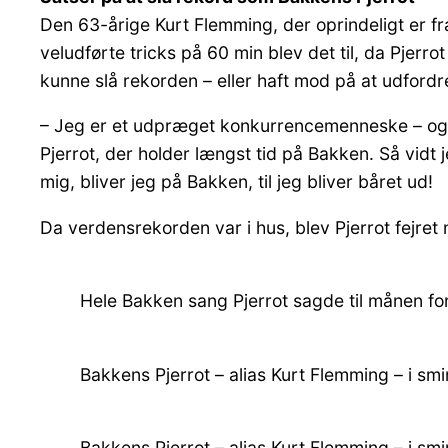
Den 63-årige Kurt Flemming, der oprindeligt er f
veludførte tricks på 60 min blev det til, da Pjerr
kunne slå rekorden – eller haft mod på at udford
– Jeg er et udpræget konkurrencemenneske – og de
Pjerrot, der holder længst tid på Bakken. Så vidt j
mig, bliver jeg på Bakken, til jeg bliver båret ud!
Da verdensrekorden var i hus, blev Pjerrot fejret
Hele Bakken sang Pjerrot sagde til månen fo
Bakkens Pjerrot – alias Kurt Flemming – i smin
Bakkens Pjerrot – alias Kurt Flemming – i smin