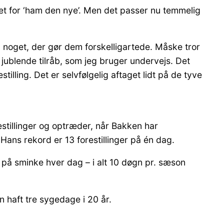
set for ‘ham den nye’. Men det passer nu temmelig
id noget, der gør dem forskelligartede. Måske tror
 jublende tilråb, som jeg bruger undervejs. Det
tilling. Det er selvfølgelig aftaget lidt på de tyve
estillinger og optræder, når Bakken har
 Hans rekord er 13 forestillinger på én dag.
r på sminke hver dag – i alt 10 døgn pr. sæson
n haft tre sygedage i 20 år.