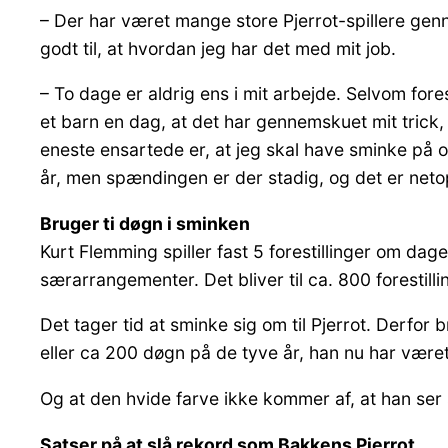
– Der har været mange store Pjerrot-spillere genn
godt til, at hvordan jeg har det med mit job.
– To dage er aldrig ens i mit arbejde. Selvom fore
et barn en dag, at det har gennemskuet mit trick,
eneste ensartede er, at jeg skal have sminke på og 
år, men spændingen er der stadig, og det er netop 
Bruger ti døgn i sminken
Kurt Flemming spiller fast 5 forestillinger om da
særarrangementer. Det bliver til ca. 800 forestill
Det tager tid at sminke sig om til Pjerrot. Derfo
eller ca 200 døgn på de tyve år, han nu har være
Og at den hvide farve ikke kommer af, at han ser 
Satser på at slå rekord som Bakkens Pjerrot