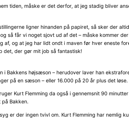
em tiden, måske er det derfor, at jeg stadig bliver an
stillingerne ligner hinanden på papiret, så sker der alt
 og så får vi noget sjovt ud af det – måske kommer der
af, og at jeg har lidt ondt i maven før hver eneste fores
det, der gør mit job så fantastisk!
gen i Bakkens højsæson – herudover laver han ekstrafor
inger på en sæson – eller 16.000 på 20 år plus det løse.
r bruger Kurt Flemming da også i gennemsnit 90 minutte
t på Bakken.
syg er der ingen tvivl om. Kurt Flemming har nemlig ku