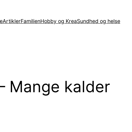
e
Artikler
Familien
Hobby og Krea
Sundhed og helse
 – Mange kalder