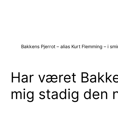
Spring
til
indhold
Bakkens Pjerrot – alias Kurt Flemming – i smin
Har været Bakke
mig stadig den n