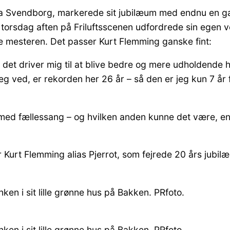
ra Svendborg, markerede sit jubilæum med endnu en gan
ot torsdag aften på Friluftsscenen udfordrede sin egen v
re mesteren. Det passer Kurt Flemming ganske fint:
t driver mig til at blive bedre og mere udholdende he
eg ved, er rekorden her 26 år – så den er jeg kun 7 år fr
 med fællessang – og hvilken anden kunne det være, end 
r Kurt Flemming alias Pjerrot, som fejrede 20 års jubi
ken i sit lille grønne hus på Bakken. PRfoto.
ken i sit lille grønne hus på Bakken. PRfoto.